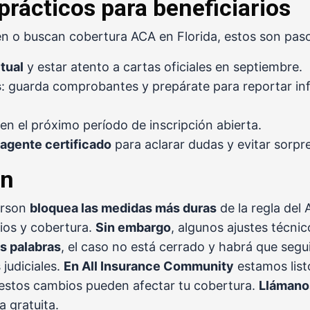
prácticos para beneficiarios
en o buscan cobertura ACA en Florida, estos son pa
tual
y estar atento a cartas oficiales en septiembre.
s
: guarda comprobantes y prepárate para reportar i
en el próximo período de inscripción abierta.
agente certificado
para aclarar dudas y evitar sorpr
ón
Hurson
bloquea las medidas más duras
de la regla del
dios y cobertura.
Sin embargo
, algunos ajustes técni
as palabras
, el caso no está cerrado y habrá que segu
judiciales.
En All Insurance Community
estamos list
estos cambios pueden afectar tu cobertura.
Llámano
 gratuita.