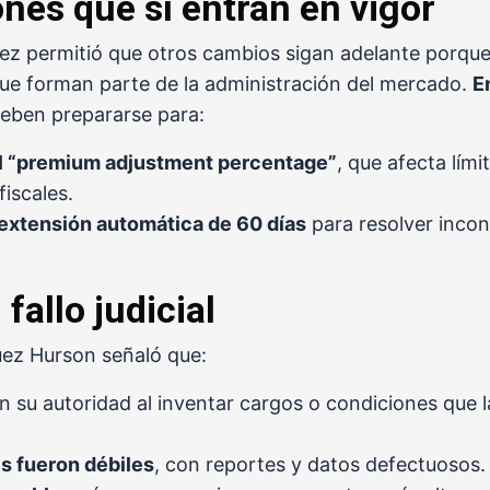
ones que sí entran en vigor
juez permitió que otros cambios sigan adelante porqu
que forman parte de la administración del mercado.
E
deben prepararse para:
l “premium adjustment percentage”
, que afecta lím
fiscales.
 extensión automática de 60 días
para resolver incon
 fallo judicial
 juez Hurson señaló que:
n su autoridad al inventar cargos o condiciones que l
es fueron débiles
, con reportes y datos defectuosos.