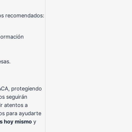
sos recomendados:
nformación
esas.
 ACA, protegiendo
cos seguirán
ir atentos a
os para ayudarte
s hoy mismo
y