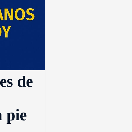
es de
 pie