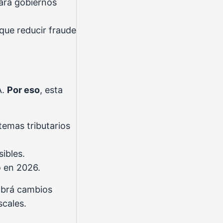
para gobiernos
que reducir fraude
A.
Por eso
, esta
temas tributarios
ibles.
o en 2026.
abrá cambios
scales.