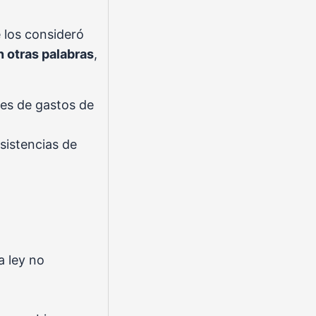
e los consideró
n otras palabras
,
ites de gastos de
sistencias de
a ley no