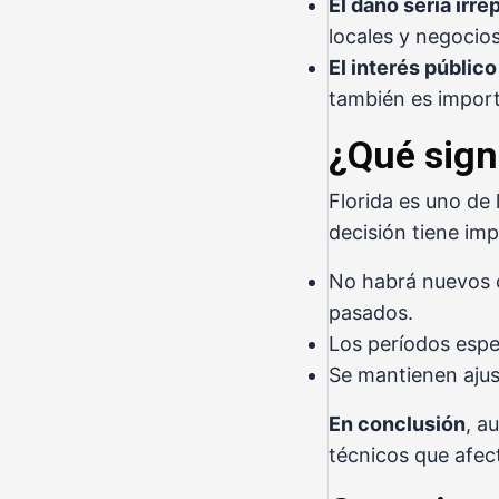
El daño sería irre
locales y negocios
El interés públic
también es import
¿Qué signi
Florida es uno de
decisión tiene imp
No habrá nuevos c
pasados.
Los períodos espe
Se mantienen ajus
En conclusión
, a
técnicos que afect