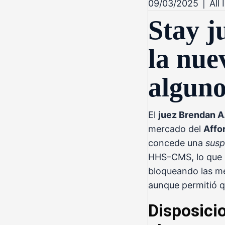
09/03/2025
|
All
Stay j
la nue
alguno
El
juez Brendan A
mercado del
Affo
concede una
susp
HHS–CMS, lo que re
bloqueando las me
aunque permitió qu
Disposici