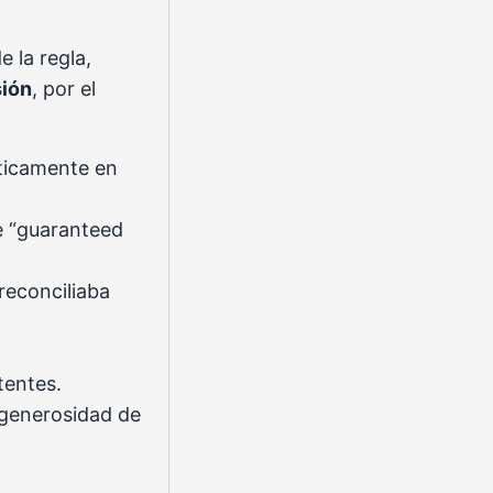
 la regla,
sión
, por el
áticamente en
de “guaranteed
 reconciliaba
tentes.
 generosidad de