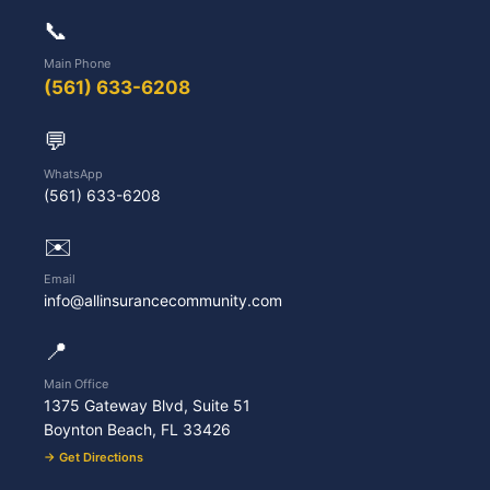
📞
Main Phone
(561) 633-6208
💬
WhatsApp
(561) 633-6208
✉️
Email
info@allinsurancecommunity.com
📍
Main Office
1375 Gateway Blvd, Suite 51
Boynton Beach, FL 33426
→ Get Directions