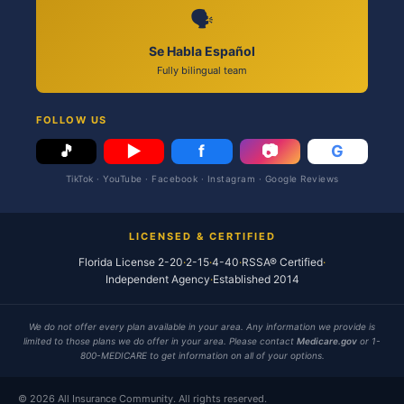
🗣️
Se Habla Español
Fully bilingual team
FOLLOW US
🎵
▶
f
📷
G
TikTok · YouTube · Facebook · Instagram · Google Reviews
LICENSED & CERTIFIED
Florida License 2-20
·
2-15
·
4-40
·
RSSA® Certified
·
Independent Agency
·
Established 2014
We do not offer every plan available in your area. Any information we provide is
limited to those plans we do offer in your area. Please contact
Medicare.gov
or 1-
800-MEDICARE to get information on all of your options.
© 2026 All Insurance Community. All rights reserved.