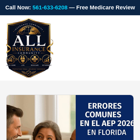
Call Now:
561-633-6208
— Free Medicare Review