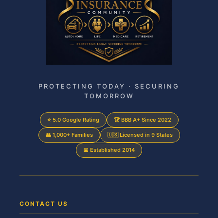
PROTECTING TODAY · SECURING
TOMORROW
⭐ 5.0 Google Rating
🏆 BBB A+ Since 2022
👥 1,000+ Families
🇺🇸 Licensed in 9 States
📅 Established 2014
CONTACT US