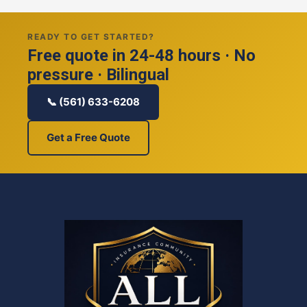
READY TO GET STARTED?
Free quote in 24-48 hours · No
pressure · Bilingual
📞 (561) 633-6208
Get a Free Quote